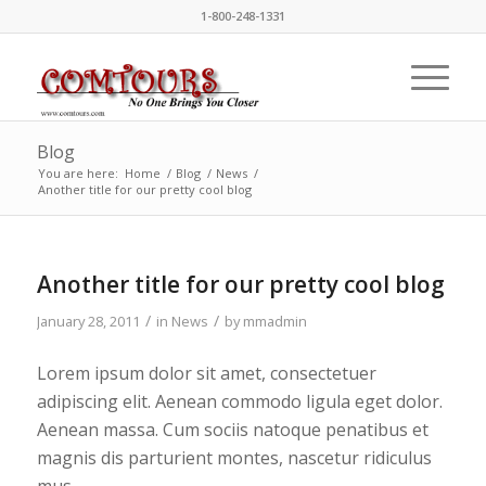
1-800-248-1331
Blog
You are here:
Home
/
Blog
/
News
/
Another title for our pretty cool blog
Another title for our pretty cool blog
/
/
January 28, 2011
in
News
by
mmadmin
Lorem ipsum dolor sit amet, consectetuer
adipiscing elit. Aenean commodo ligula eget dolor.
Aenean massa. Cum sociis natoque penatibus et
magnis dis parturient montes, nascetur ridiculus
mus.